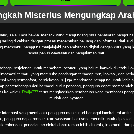
gkah Misterius Mengungkap Arah
mbang, selalu ada hal-hal menarik yang mengundang rasa penasaran pengguna
g sering dikaitkan dengan proses menemukan peluang dan informasi dari su
ng membantu pengguna menjelajahi perkembangan digital dengan cara yang le
terasa penuh wawasan dan pengalaman baru.
n sebagai perjalanan untuk memahami sesuatu yang belum banyak diketahui o
nformasi terbaru yang membuka pandangan terhadap tren, inovasi, dan per
rensi yang bermanfaat, pendekatan ini juga mendorong pengguna untuk lebih a
ap perkembangan dari berbagai sudut pandang, pengguna dapat memperoleh 
tu ke waktu.
Radja777
terus menghadirkan pembaruan yang membantu penggu
mudah dan nyaman.
 informasi yang membantu pengguna menelusuri berbagai langkah misterius 
ui, pengguna dapat menemukan wawasan baru yang menarik untuk dipelajari. 
rkembangan, pengalaman digital dapat terasa lebih dinamis, informatif, dan p