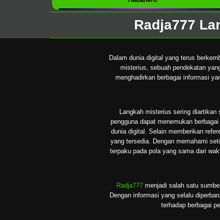
Radja777 Lan
Dalam dunia digital yang terus berke
misterius, sebuah pendekatan yan
menghadirkan berbagai informasi ya
Langkah misterius sering diartika
pengguna dapat menemukan berbagai i
dunia digital. Selain memberikan refe
yang tersedia. Dengan memahami seti
terpaku pada pola yang sama dari wak
Radja777
menjadi salah satu sumber
Dengan informasi yang selalu diperbar
terhadap berbagai pe