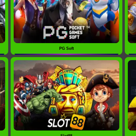
PG Soft
Slot88