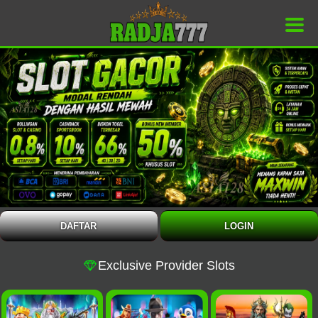
DAFTAR
LOGIN
Exclusive Provider Slots