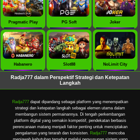
Pragmatic Play
PG Soft
Joker
Habanero
Slot88
NoLimit City
Radja777 dalam Perspektif Strategi dan Ketepatan
Langkah
Radja777
dapat dipandang sebagai platform yang menempatkan
strategi dan ketepatan langkah sebagai elemen utama dalam
membangun sistem permainannya. Di tengah perkembangan
platform digital yang semakin kompetitif, pendekatan berbasis
perencanaan matang menjadi faktor penting untuk menciptakan
pengalaman yang terarah dan konsisten.
Radja777
mencoba
menjawab kebutuhan tersebut melalui penyusunan sistem yang